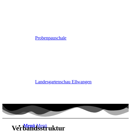
Probenpauschale
Landesgartenschau Ellwangen
Menü
Menü
Verbandsstruktur