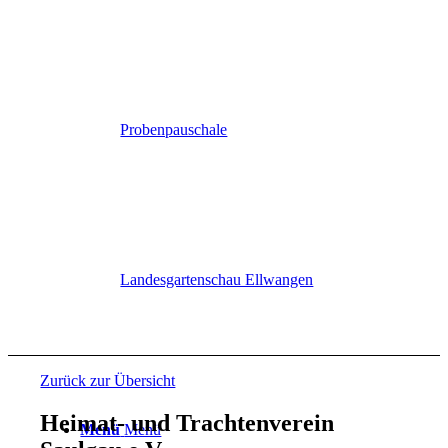
Probenpauschale
Landesgartenschau Ellwangen
Zurück zur Übersicht
Heimat- und Trachtenverein
Menü
Menü