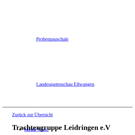
Probenpauschale
Landesgartenschau Ellwangen
Zurück zur Übersicht
Trachtengruppe Leidringen e.V
Menü
Menü