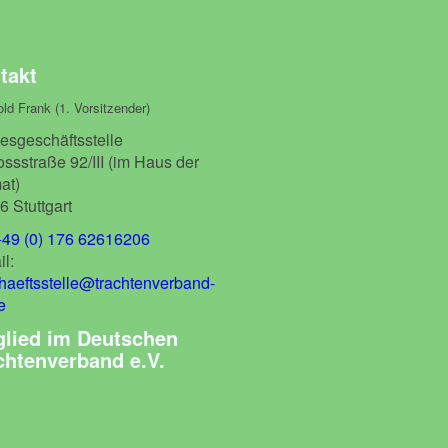
takt
ld Frank (1. Vorsitzender)
esgeschäftsstelle
ssstraße 92/III (im Haus der
at)
6 Stuttgart
+49 (0) 176 62616206
l:
haeftsstelle@trachtenverband-
e
glied im Deutschen
chtenverband e.V.