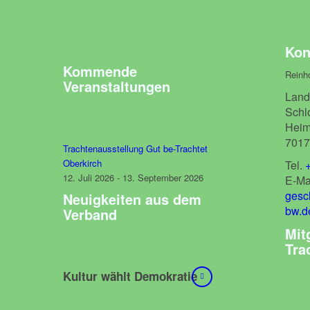
Kon
Kommende
Reinho
Veranstaltungen
Land
Schlo
Heim
7017
Trachtenausstellung Gut be-Trachtet
Oberkirch
Tel.
12. Juli 2026 - 13. September 2026
E-Mai
gesc
Neuigkeiten aus dem
bw.d
Verband
Mit
Tra
Kultur wählt Demokratie